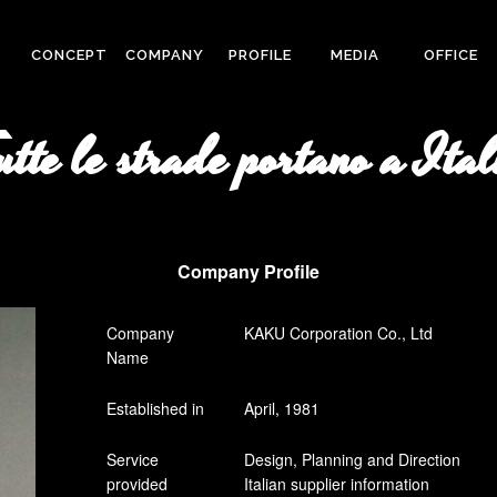
CONCEPT
COMPANY
PROFILE
MEDIA
OFFICE
utte le strade portano a Ital
Company Profile
Company
KAKU Corporation Co., Ltd
Name
Established in
April, 1981
Service
Design, Planning and Direction
provided
Italian supplier information