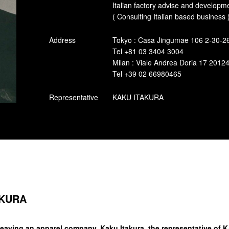
Italian factory advise and developm
( Consulting Italian based business 
Address
Tokyo : Casa Jingumae 106 2-30-2
Tel +81 03 3404 3004
Milan : Viale Andrea Doria 17 2012
Tel +39 02 66980465
Representative
KAKU ITAKURA
AKURA
r leaving an apparel company, Kaku Itakura, the representative of