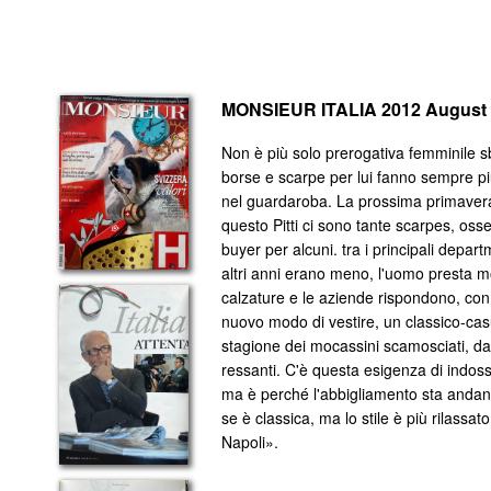
MONSIEUR ITALIA 2012 August
Non è più solo prerogativa femminile sbi
borse e scarpe per lui fanno sempre pi
nel guardaroba. La prossima primaver
questo Pitti ci sono tante scarpes, oss
buyer per alcuni. tra i principali depar
altri anni erano meno, l'uomo presta m
calzature e le aziende rispondono, con
nuovo modo di vestire, un classico-cas
stagione dei mocassini scamosciati, da C
ressanti. C'è questa esigenza di indo
ma è perché l'abbigliamento sta andan
se è classica, ma lo stile è più rilassa
Napoli».