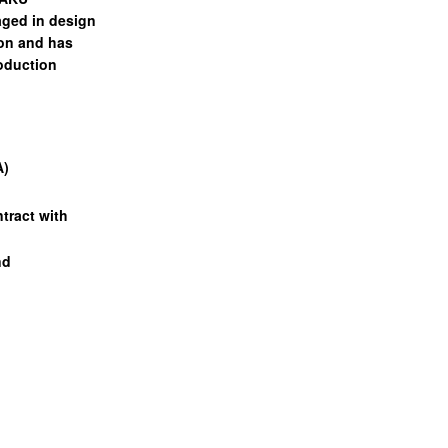
aged in design
ion and has
roduction
A)
tract with
nd