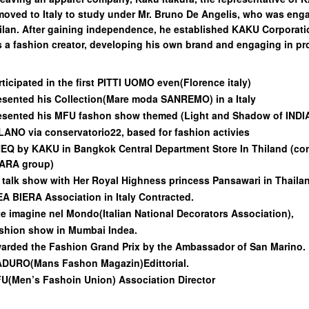
moved to Italy to study under Mr. Bruno De Angelis, who was eng
 Milan. After gaining independence, he established KAKU Corporat
s a fashion creator, developing his own brand and engaging in p
rticipated in the first PITTI UOMO even(Florence italy)
esented his Collection(Mare moda SANREMO) in a Italy
esented his MFU fashon show themed (Light and Shadow of INDI
LANO via conservatorio22, based for fashion activies
EQ by KAKU in Bangkok Central Department Store In Thiland (con
ARA group)
 talk show with Her Royal Highness princess Pansawari in Thaila
EA BIERA Association in Italy Contracted.
te imagine nel Mondo(Italian National Decorators Association),
shion show in Mumbai Indea.
arded the Fashion Grand Prix by the Ambassador of San Marino.
DURO(Mans Fashon Magazin)Edittorial.
U(Men’s Fashoin Union) Association Director