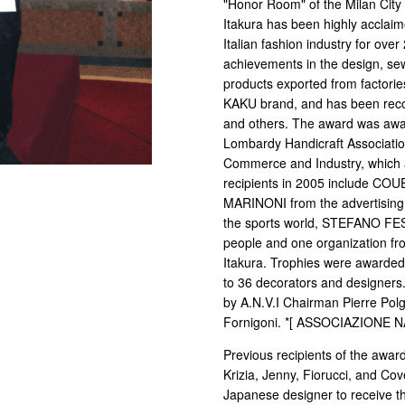
"Honor Room" of the Milan City H
Itakura has been highly acclaimed
Italian fashion industry for over
achievements in the design, se
products exported from factories
KAKU brand, and has been recog
and others. The award was awar
Lombardy Handicraft Associati
Commerce and Industry, which 
recipients in 2005 include CO
MARINONI from the advertisin
the sports world, STEFANO FEST
people and one organization fro
Itakura. Trophies were awarded,
to 36 decorators and designer
by A.N.V.I Chairman Pierre Pol
Fornigoni. *[ ASSOCIAZIONE N
Previous recipients of the award
Krizia, Jenny, Fiorucci, and Covel
Japanese designer to receive t