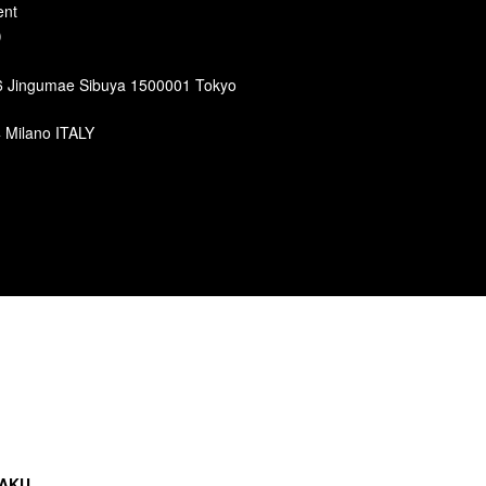
ent
)
6 Jingumae Sibuya 1500001 Tokyo
4 Milano ITALY
 KAKU