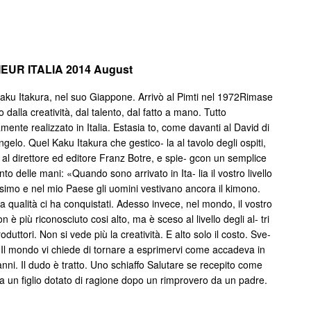
EUR ITALIA 2014 August
ku Itakura, nel suo Giappone. Arrivò al Pimti nel 1972Rimase
o dalla creatività, dal talento, dal fatto a mano. Tutto
mente realizzato in Italia. Estasia to, come davanti al David di
gelo. Quel Kaku Itakura che gestico- la al tavolo degli ospiti,
al direttore ed editore Franz Botre, e spie- gcon un semplice
o delle mani: «Quando sono arrivato in Ita- lia il vostro livello
ssimo e nel mio Paese gli uomini vestivano ancora il kimono.
a qualità ci ha conquistati. Adesso invece, nel mondo, il vostro
non è più riconosciuto cosi alto, ma è sceso al livello degli al- tri
oduttori. Non si vede più la creatività. E alto solo il costo. Sve-
. Il mondo vi chiede di tornare a esprimervi come accadeva in
anni. Il dudo è tratto. Uno schiaffo Salutare se recepito come
a un figlio dotato di ragione dopo un rimprovero da un padre.