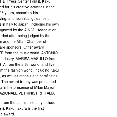
all Press Center I did it. Kaku
 for his creative activities in the
 25 years, especially his
wing, and technical guidance of
 in Italy to Japan, including his own
nized by the A.N.V.I. Association
ded after being judged by the
on and the Milan Chamber of
are sponsors. Other award
UER from the music world, ANTONIO
g industry, MARISA MASULLO from
A from the artist world, and five
m the fashion world, including Kaku
 as well as medals and certificates
s. The award trophy was presented
ga in the presence of Milan Mayor
AZIONALE VETRINISTI d’ ITALIA]
 from the fashion industry include
li. Kaku Itakura is the first
he award.