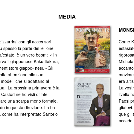
MEDIA
MONSI
zzarrirsi con gli acces sori,
Come Ka
ù spesso la parte del le- one
estasiat
a/estate, è un vero boom: ＜In
rigorosa
erva il giapponese Kaku Itakura,
Michelan
tment store giappo- nesi. «Gli
accanto 
olta attenzione alle sue
moviment
 modelli che si adattano al
era alti
ual. La prossima primavera è la
La vostr
astori ne ho visti di inte-
livello 
ssare una scarpa meno formale,
Paesi pr
do in questa direzione. La ba-
gliatevi
to, come ha interpretato Sartorio
que gli 
accade 