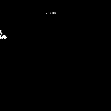
/
JP
EN
ia