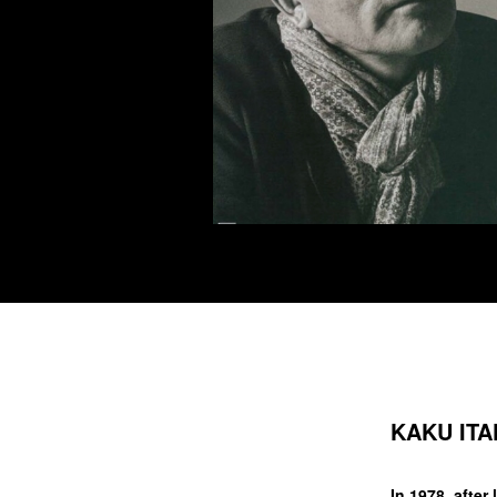
KAKU IT
In 1978, afte